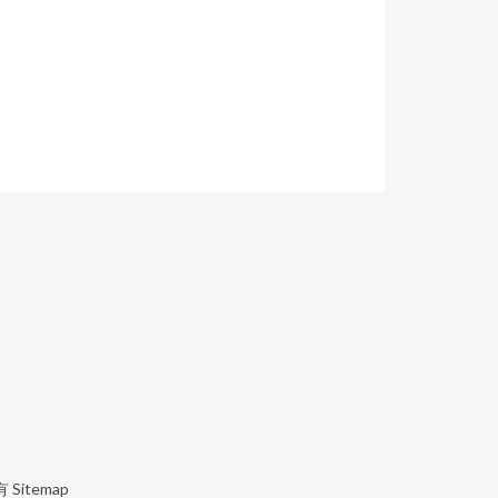
有
Sitemap