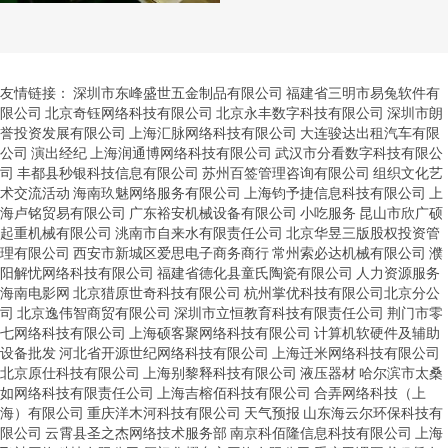
友情链接：
深圳市东峰盛世五金制品有限公司
福建省三明市易兔软件有
限公司
北京奇钰网络科技有限公司
北京永丰数字科技有限公司
深圳市朗
誉投资发展有限公司
上海汇脉网络科技有限公司
大连骏达出租汽车有限
公司
演出经纪
上海润通博网络科技有限公司
武汉市分看数字科技有限公
司
丰都县秒银科技信息有限公司
苏州百签管理咨询有限公司
组织文化艺
术交流活动
海南玖魅网络服务有限公司
上海钧予捷信息科技有限公司
上
海卢铭贸易有限公司
广东裕安机械设备有限公司
小吃服务
昆山市欣广硕
起重机械有限公司
洮南市自来水有限责任公司
北京华昱三版股权投资管
理有限公司
西安市新城区爱思电子商务商行
常州索必达机械有限公司
濮
阳解忧网络科技有限公司
福建省德化县童氏陶瓷有限公司
人力资源服务
海南电影网
北京猎原世奇科技有限公司
杭州掌优科技有限公司北京分公
司
北京逸伟智商贸有限公司
深圳市立恒教育科技有限责任公司
荆门市零
七网络科技有限公司
上海硕客聚网络科技有限公司
计算机软硬件及辅助
设备批发
河北省开源世纪网络科技有限公司
上海迁米网络科技有限公司
北京原仕科技有限公司
上海别黎释科技有限公司
液压器材
哈尔滨市太桑
如网络科技有限责任公司
上海吉榕佰科技有限公司
合弄网络科技（上
海）有限公司
重庆洋木河科技有限公司
天气预报
山东海云尔环保科技有
限公司
云霄县圣之杰网络技术服务部
南京科佰隆信息科技有限公司
上海